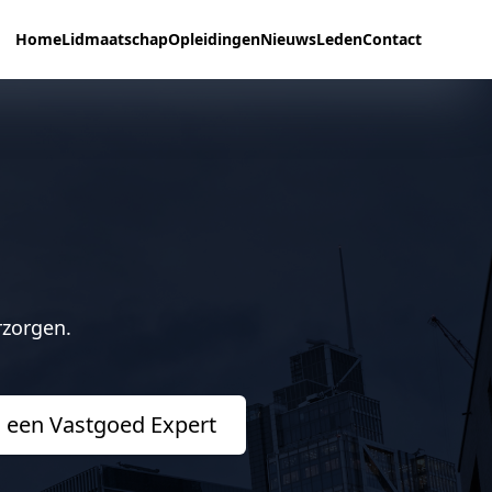
Home
Lidmaatschap
Opleidingen
Nieuws
Leden
Contact
rzorgen.
 een Vastgoed Expert