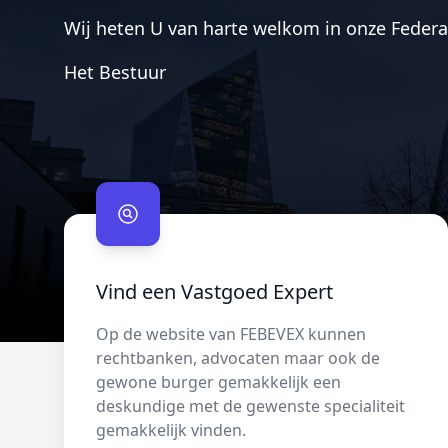
Wij heten U van harte welkom in onze Federa
Het Bestuur
Contact us
Vind een Vastgoed Expert
Op de website van FEBEVEX kunnen
rechtbanken, advocaten maar ook de
gewone burger gemakkelijk een
deskundige met de gewenste specialiteit
gemakkelijk vinden.