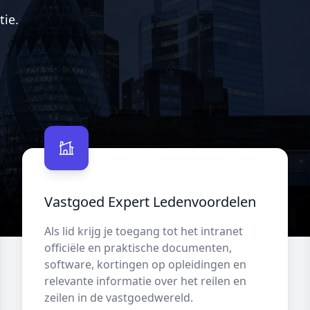
tie.
Vastgoed Expert Ledenvoordelen
Als lid krijg je toegang tot het intranet
officiële en praktische documenten,
software, kortingen op opleidingen en
relevante informatie over het reilen en
zeilen in de vastgoedwereld.