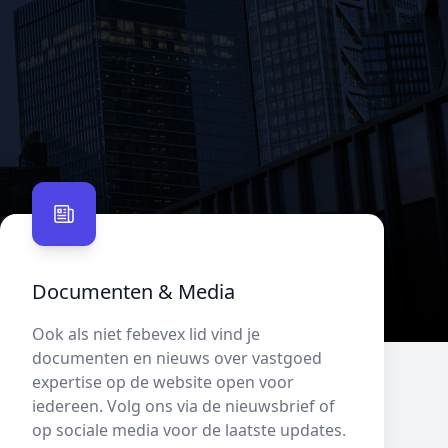
Documenten & Media
Ook als niet febevex lid vind je
documenten en nieuws over vastgoed
expertise op de website open voor
iedereen. Volg ons via de nieuwsbrief of
op sociale media voor de laatste updates.